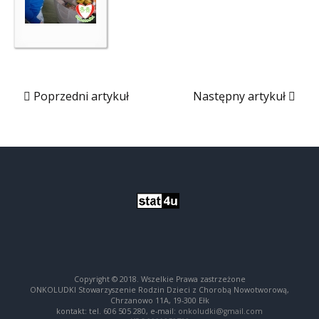
Poprzedni artykuł
Następny artykuł
Copyright © 2018. Wszelkie Prawa zastrzeżone
ONKOLUDKI Stowarzyszenie Rodzin Dzieci z Chorobą Nowotworową,
Chrzanowo 11A, 19-300 Ełk
kontakt: tel. 606 505 280, e-mail:
onkoludki@gmail.com