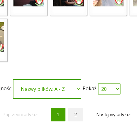
jność
Pokaż
Poprzedni artykuł
1
2
Następny artykuł