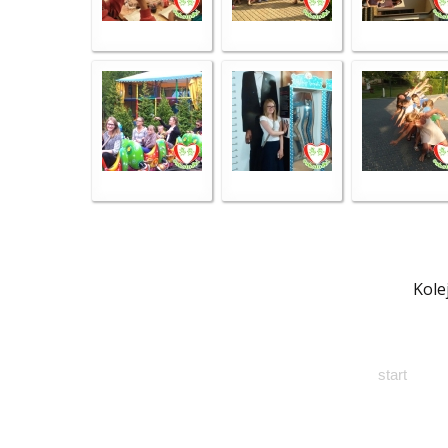
Kole
start