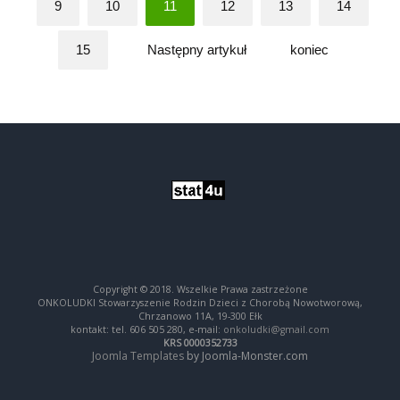
9
10
11
12
13
14
15
Następny artykuł
koniec
Copyright © 2018. Wszelkie Prawa zastrzeżone
ONKOLUDKI Stowarzyszenie Rodzin Dzieci z Chorobą Nowotworową,
Chrzanowo 11A, 19-300 Ełk
kontakt: tel. 606 505 280, e-mail:
onkoludki@gmail.com
KRS 0000352733
Joomla Templates
by Joomla-Monster.com