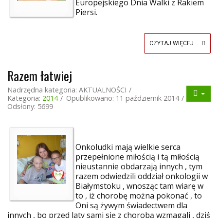
Europejskiego Dnia Walki z Rakiem
Piersi.
CZYTAJ WIĘCEJ...
Razem łatwiej
Nadrzędna kategoria:
AKTUALNOŚCI
Kategoria:
2014
Opublikowano: 11 październik 2014
Odsłony: 5699
Onkoludki mają wielkie serca
przepełnione miłością i tą miłością
nieustannie obdarzają innych , tym
razem odwiedzili oddział onkologii w
Białymstoku , wnosząc tam wiarę w
to , iż chorobę można pokonać , to
Oni są żywym świadectwem dla
innych , bo przed laty sami się z chorobą wzmagali , dziś