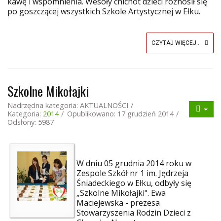
kawę i wspomnienia. Wesoły chichot dzieci roznosił się
po goszczącej wszystkich Szkole Artystycznej w Ełku.
CZYTAJ WIĘCEJ...
Szkolne Mikołajki
Nadrzędna kategoria:
AKTUALNOŚCI
Kategoria:
2014
Opublikowano: 17 grudzień 2014
Odsłony: 5987
W dniu 05 grudnia 2014 roku w
Zespole Szkół nr 1 im. Jędrzeja
Śniadeckiego w Ełku, odbyły się
„Szkolne Mikołajki". Ewa
Maciejewska - prezesa
Stowarzyszenia Rodzin Dzieci z