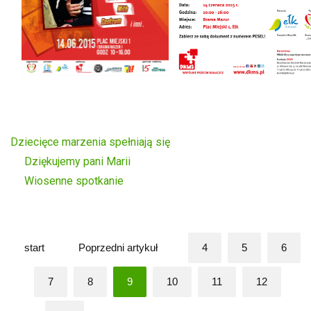
Dziecięce marzenia spełniają się
Dziękujemy pani Marii
Wiosenne spotkanie
start
Poprzedni artykuł
4
5
6
7
8
9
10
11
12