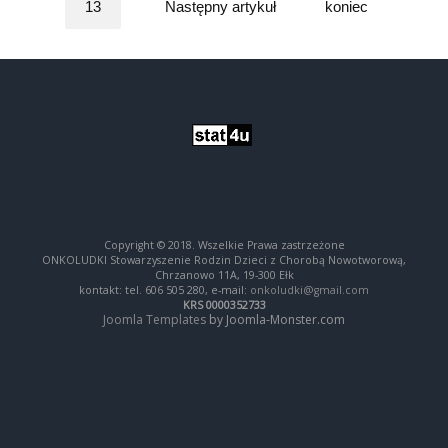
13
Następny artykuł
koniec
Copyright © 2018. Wszelkie Prawa zastrzeżone
ONKOLUDKI Stowarzyszenie Rodzin Dzieci z Chorobą Nowotworową,
Chrzanowo 11A, 19-300 Ełk
kontakt: tel. 606 505 280, e-mail:
onkoludki@gmail.com
KRS 0000352733
Joomla Templates
by Joomla-Monster.com